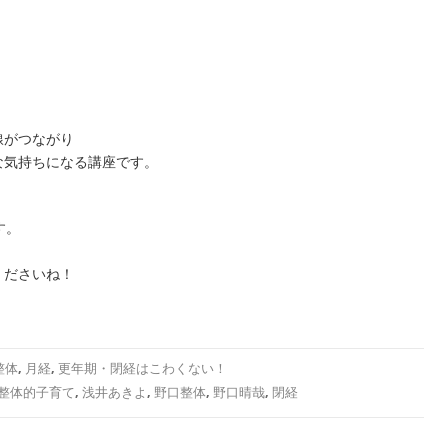
、
。
線がつながり
な気持ちになる講座です。
す。
くださいね！
整体
,
月経
,
更年期・閉経はこわくない！
整体的子育て
,
浅井あきよ
,
野口整体
,
野口晴哉
,
閉経