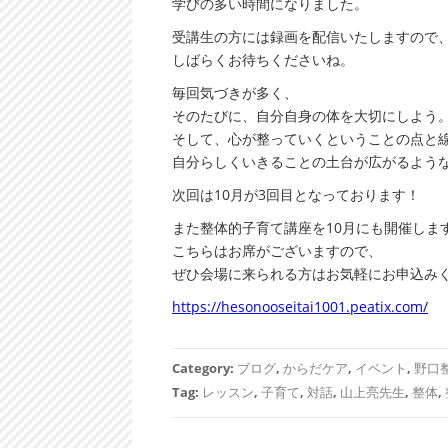
学びの多い時間になりました。
受講生の方には録画を配信いたしますので
しばらくお待ちくださいね。
毎回気づきが多く、
そのたびに、自分自身の体を大切にしよう
そして、心が整っていくということの点と
自分らしくいきることの土台が広がるよう
次回は10月が3回目となっております！
また整体的子育て講座を10月にも開催しま
こちらはお席がございますので、
ぜひ会場に来られる方はお気軽にお申込み
https://hesonooseitai1001.peatix.com/
Category:
ブログ
,
からだケア
,
イベント
,
野口
Tag:
レッスン
,
子育て
,
対話
,
山上亮先生
,
整体
,