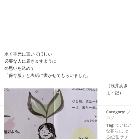
永く手元に置いてほしい
必要な人に届きますように
の思いを込めて
「保存版」と表紙に書かせてもらいました。
（浅井あき
よ・記）
Category:
ブ
ログ
Tag:
ていねい
な暮らし
,
ゆ
る妊活
,
ナチ