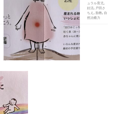
ュラル育児
,
妊活
,
戸田さ
ちえ
,
胎教
,
自
然治癒力