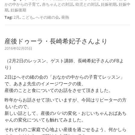
かの中からの子育て
,
赤ちゃんとの対話
,
幼児との対話
,
妊娠初期
,
妊娠中
期
,
妊娠後期
Tag:
2月
,
こども
,
へその緒の会
,
発熱
産後ドゥーラ・長崎希妃子さんより
2016年02月05日
（2月2日のレッスン、ゲスト講師、長崎希妃子さんのFBよ
り）
2日はへその緒の会の「おなかの中からの子育てレッスン」
で、あきよ先生のイメージワークの後、
産後のことと食についてのお話をさせて頂きました。
昨年からお話させて頂いていますが、今回はリピーターの方
もいたので、
新しい話として、産後のパパの変化・おじいちゃんおばあち
ゃんの変化についても触れてみました。
それぞれのご家庭で心地よい産後を過ごせるよう、何かしら