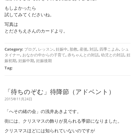
もしよかったら
試してみてくださいね。
写真は
とださちえさんのカードより。
Category:
ブログ
,
レッスン
,
妊娠中
,
胎教
,
産後
,
対話
,
四季こよみ
,
シュ
タイナー
,
おなかの中からの子育て
,
赤ちゃんとの対話
,
幼児との対話
,
妊
娠初期
,
妊娠中期
,
妊娠後期
Tag:
「待ちのぞむ」待降節（アドベント）
2015年11月24日
「へその緒の会」の浅井あきよです。
街には、クリスマスの飾りが見られる季節になりました。
クリスマスほどには知られていないのですが