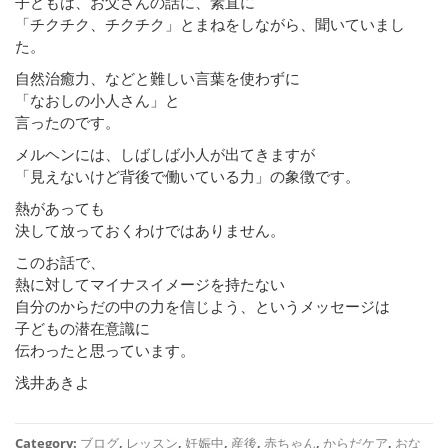
子どもは、お父さんの話に、素直に
「チクチク、チクチク」とまねをしながら、聞いていまし
た。
自然治癒力、などと難しい言葉を使わずに
「なおしの小人さん」と
言ったのです。
メルヘンには、しばしば小人が出てきますが
「見えないけど背後で働いている力」の象徴です。
熱があっても
決して放っておくわけではありません。
このお話で、
熱に対してマイナスイメージを持たない
自分のからだの中の力を信じよう、というメッセージは
子どもの潜在意識に
伝わったと思っています。
浅井あきよ
Category:
ブログ
,
レッスン
,
妊娠中
,
産後
,
赤ちゃん
,
からだケア
,
おな