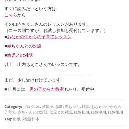
すぐに読みたいという方は
こちら
から
その山内ちえこさんのレッスンが
あります。
（コース制ですが、お試し参加も受付けています。）
■
おなかの中からの子育てレッスン
■
赤ちゃんとの対話
■
幼児との対話
以上、山内ちえこさんのレッスンです。
－－－－－－－－－－－－－－－－－－－－－
まだ、少し受け付けています
■11月には、
男の子からだ教室
もあり、受付中
Category:
ブログ
,
本
,
妊娠中
,
胎教
,
赤ちゃん
,
対話
,
おなかの中からの
子育て
,
赤ちゃんとの対話
,
幼児との対話
,
妊娠初期
,
妊娠中期
,
妊娠後期
Tag:
出版
,
対話師
,
本