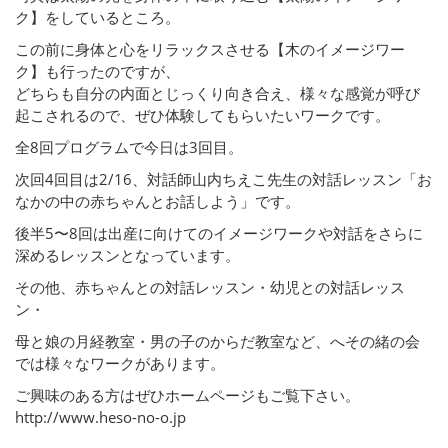
ク】をしているところ。
この前に身体と心をリラックスさせる【木のイメージワー
ク】も行ったのですが、
どちらも自分の内面とじっくり向き合え、様々な感覚が呼び
起こされるので、ぜひ体験してもらいたいワークです。
全8回プログラムで今日は3回目。
次回4回目は2/16、対話師山内ちえこ先生の対話レッスン「お
なかの中の赤ちゃんとお話しよう」です。
後半5〜8回は出産に向けてのイメージワークや対話をさらに
深めるレッスンとなっています。
その他、赤ちゃんとの対話レッスン・幼児との対話レッス
ン・
母と娘の月経教室・男の子のからだ教室など、へその緒の会
では様々なワークがあります。
ご興味のある方はぜひホームページもご覧下さい。
http://www.heso-no-o.jp