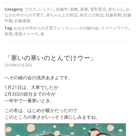
Category:
ブログ
,
レッスン
,
妊娠中
,
胎教
,
産後
,
母乳育児
,
赤ちゃん
,
お
なかの中からの子育て
,
赤ちゃんとの対話
,
幼児との対話
,
妊娠初期
,
妊娠
中期
,
妊娠後期
Tag:
おなかの中からの子育てレッスン
,
へその緒の会
,
イメージワーク
,
産後
,
産後ドゥーラ
,
食
「寒いの寒いのとんでけウー」
2016年01月24日
へその緒の会の浅井あきよです。
1月21日は、大寒でしたが
2月3日の節分までの今が
一年中で一番寒いとき。
この冬は、はじめが暖かだったので
このところの寒さがいっそう身にしみますね。