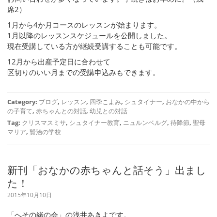
席2）
1月から4か月コースのレッスンが始まります。
1月以降のレッスンスケジュールを公開しました。
現在受講している方が継続受講することも可能です。
12月から出産予定日に合わせて
区切りのいい月までの受講申込みもできます。
Category:
ブログ
,
レッスン
,
四季こよみ
,
シュタイナー
,
おなかの中から
の子育て
,
赤ちゃんとの対話
,
幼児との対話
Tag:
クリスマスミサ
,
シュタイナー教育
,
ニュルンベルグ
,
待降節
,
聖母
マリア
,
賢治の学校
新刊「おなかの赤ちゃんと話そう」出まし
た！
2015年10月10日
「へその緒の会」の浅井あきよです。