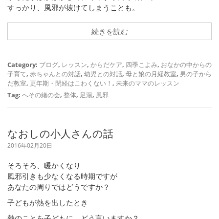
すっかり、風邪が抜けてしまうことも。
続きを読む
Category:
ブログ
,
レッスン
,
からだケア
,
四季こよみ
,
おなかの中からの
子育て
,
赤ちゃんとの対話
,
幼児との対話
,
母と娘の月経教室
,
男の子から
だ教室
,
更年期・閉経はこわくない！
,
未来のママのレッスン
Tag:
へその緒の会
,
整体
,
足湯
,
風邪
なおしの小人さんの話
2016年02月20日
そろそろ、暖かくなり
風邪引きも少なくなる時期ですが
あなたの周りではどうですか？
子どもが熱を出したとき
熱のことを子どもに、どう言いますか？