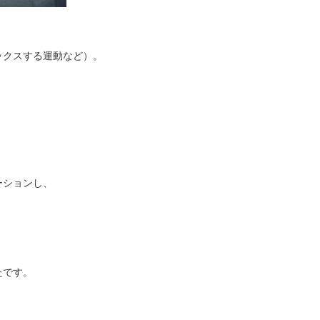
ックスする運動など）。
、
。
ーションし、
、
たです。