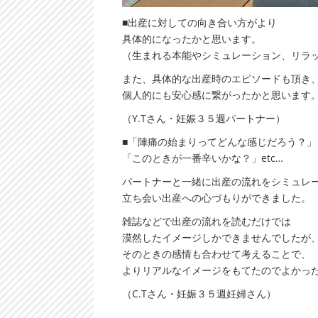
■出産に対しての向き合い方がより
具体的になったかと思います。
（生まれる本能やシミュレーション、リラ
また、具体的な出産時のエピソードも頂き
個人的にも安心感に繋がったかと思います
（Y.Tさん・妊娠３５週パートナー）
■「陣痛の始まりってどんな感じだろう？」
「このときが一番辛いかな？」etc…
パートナーと一緒に出産の流れをシミュレ
立ち会い出産への心づもりができました。
雑誌などで出産の流れを読むだけでは
漠然したイメージしかできませんでしたが
そのときの感情も合わせて考えることで、
よりリアルなイメージをもてたのでよかっ
（C.Tさん・妊娠３５週妊婦さん）