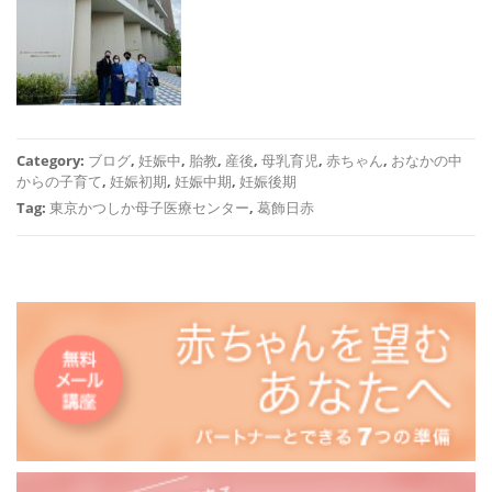
Category:
ブログ
,
妊娠中
,
胎教
,
産後
,
母乳育児
,
赤ちゃん
,
おなかの中
からの子育て
,
妊娠初期
,
妊娠中期
,
妊娠後期
Tag:
東京かつしか母子医療センター
,
葛飾日赤