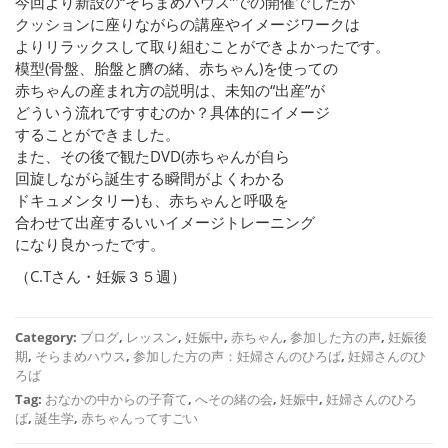
今回より新設の“そらまめハウス”での開催でしたが
クッションに座りながらの講座やイメージワークは
よりリラックスして取り組むことができよかったです。
模型(骨盤、胎盤と臍の緒、赤ちゃん)を使っての
赤ちゃんの産まれ方の説明は、未知の“出産”が
どういう流れですすむのか？具体的にイメージ
することができました。
また、その後で観たDVD(赤ちゃんが自ら
回旋しながら誕生する瞬間がよくわかる
ドキュメンタリー)も、赤ちゃんと呼吸を
合わせて出産するいいイメージトレーニング
になり良かったです。
（C.Tさん・妊娠３５週）
Category:
ブログ
,
レッスン
,
妊娠中
,
赤ちゃん
,
参加した方の声
,
妊娠後
期
,
そらまめハウス
,
参加した方の声：妊婦さんのひろば
,
妊婦さんのひ
ろば
Tag:
おなかの中からの子育て
,
へその緒の会
,
妊娠中
,
妊婦さんのひろ
ば
,
誕生学
,
赤ちゃんってすごい