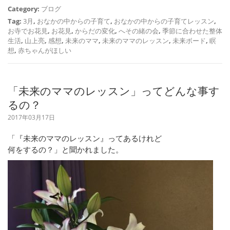
Category:
ブログ
Tag:
3月
,
おなかの中からの子育て
,
おなかの中からの子育てレッスン
,
お寺でお花見
,
お花見
,
からだの変化
,
へその緒の会
,
季節に合わせた整体
生活
,
山上亮
,
感想
,
未来のママ
,
未来のママのレッスン
,
未来ボード
,
瞑
想
,
赤ちゃんがほしい
「未来のママのレッスン」ってどんな事す
るの？
2017年03月17日
「『未来のママのレッスン』ってあるけれど
何をするの？」と聞かれました。