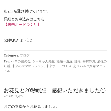
あと2名受け付けています。
詳細とお申込みはこちら
【未来ボードつくり】
(浅井あきよ・記）
Category:
ブログ
Tag:
へその緒の会
,
シーちゃん先生
,
妊娠一直線
,
妊活
,
峯村静恵
,
最強の
妊活
,
未来のママのレッスン
,
未来ボードつくり
,
超スパルタ妊娠マニュ
アル
お花見と20秒瞑想 感想いただきました①
2019年03月27日
お寺の本堂からお花見しましょ。