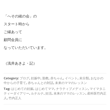
「へその緒の会」の
スタート時から
ご縁あって
顧問会員に
なっていただいています。
（浅井あきよ・記）
Category:
ブログ
,
妊娠中
,
胎教
,
赤ちゃん
,
イベント
,
未分類
,
おなかの
中からの子育て
,
赤ちゃんとの対話
,
未来のママのレッスン
Tag:
はじめての妊娠
,
はじめてママ
,
ナラティブメディスン
,
マイマタニ
ティーダイアリー
,
ルナルナ
,
妊活
,
未来のママのレッスン
,
産科医竹内正
人
,
竹内正人